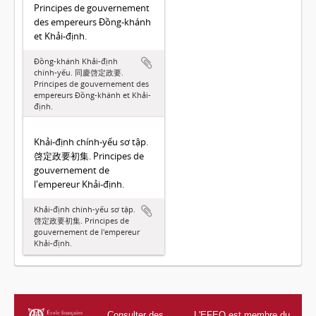
Principes de gouvernement
des empereurs Đồng-khánh
et Khải-định.
Đồng-khánh Khải-định
chính-yếu. 同慶啓定政要.
Principes de gouvernement des
empereurs Đồng-khánh et Khải-
định.
Khải-định chính-yếu sơ tập.
啓定政要初集. Principes de
gouvernement de
l'empereur Khải-định.
Khải-định chính-yếu sơ tập.
啓定政要初集. Principes de
gouvernement de l'empereur
Khải-định.
Consulter des
L'EFEO est membre du