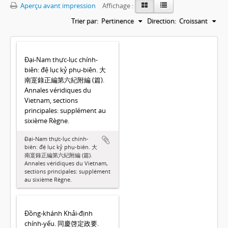
Aperçu avant impression
Affichage :
Trier par:
Pertinence
Direction:
Croissant
Đại-Nam thực-lục chính-
biên: đệ lục kỷ phụ-biên. 大
南寔錄正編第六紀附編 (篇).
Annales véridiques du
Vietnam, sections
principales: supplément au
sixième Règne.
Đại-Nam thực-lục chính-
biên: đệ lục kỷ phụ-biên. 大
南寔錄正編第六紀附編 (篇).
Annales véridiques du Vietnam,
sections principales: supplément
au sixième Règne.
Đồng-khánh Khải-định
chính-yếu. 同慶啓定政要.