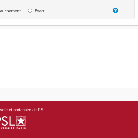
auchement
Exact
efe et partenaire de PSL