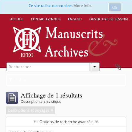
Ce site utilise des cookies
More Info.
Ok
accueil
contactez-nous
english
ouverture de session
Filtres
Affichage de 1 résultats
Description archivistique
Descriptions et voyages
Options de recherche avancée