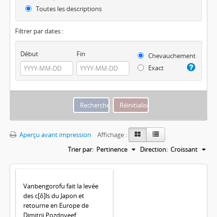
Toutes les descriptions
Filtrer par dates :
Début
Fin
Chevauchement
Exact
Aperçu avant impression
Affichage :
Trier par:
Pertinence
Direction:
Croissant
Vanbengorofu fait la levée
des c[ô]ls du Japon et
retourne en Europe de
Dimitrii Pozdnyeef