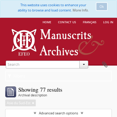
This website uses cookies to enhance your
Ok
ability to browse and load content.
More Info.
home
contact us
français
log in
Filters
Showing 77 results
Archival description
Asie du Sud-Est
Advanced search options