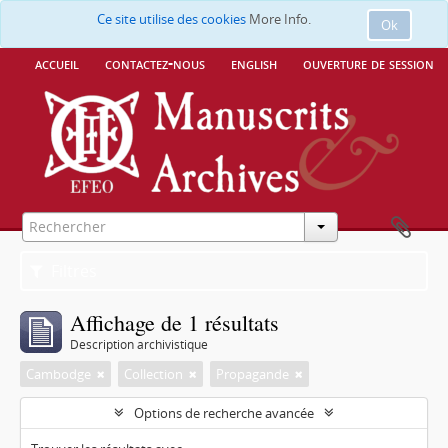
Ce site utilise des cookies
More Info.
Ok
accueil
contactez-nous
english
ouverture de session
Filtres
Affichage de 1 résultats
Description archivistique
Cambodge
Collection
Propagande
Options de recherche avancée