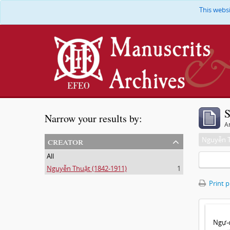
This webs
S
Narrow your results by:
Ar
creator
Nguyễn T
All
Nguyễn Thuật (1842-1911)
1
Print 
Ngự-c