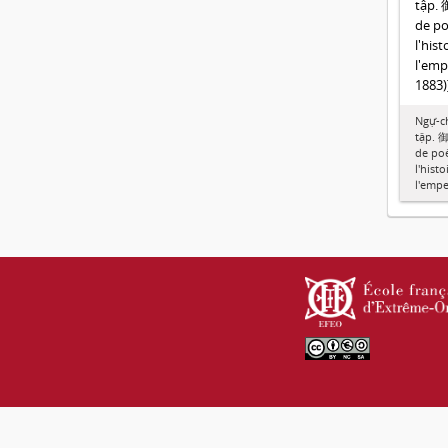
tập.
de p
l'his
l'emp
1883)
Ngự-ch
tập.
de po
l'hist
l'empe