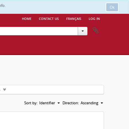
nfo.
Ok
home
contact us
français
log in
s
Sort by:
Identifier
Direction:
Ascending