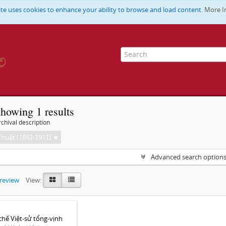
ite uses cookies to enhance your ability to browse and load content.
More I
howing 1 results
chival description
huật (1842-1911)
Advanced search option
preview
View:
hế Việt-sử tổng-vịnh