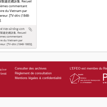
 御製越史總詠集. Recueil
oèmes commentant
toire du Vietnam par
ereur. [TV-dťrc (1848-
].
ế Việt-sử tổng-vịnh
 御製越史總詠集. Recueil
èmes commentant
oire du Vietnam par
reur. [TV-dťrc (1848-1883)].
Consulter des archives
L'EFEO est membre du Res
Règlement de consultation
Mentions légales & confidentialité