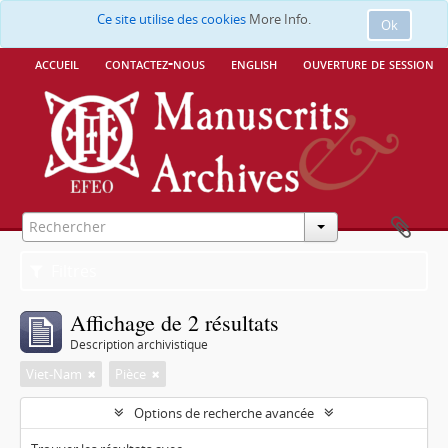
Ce site utilise des cookies
More Info.
Ok
accueil
contactez-nous
english
ouverture de session
Filtres
Affichage de 2 résultats
Description archivistique
Viet-Nam
Pièce
Options de recherche avancée