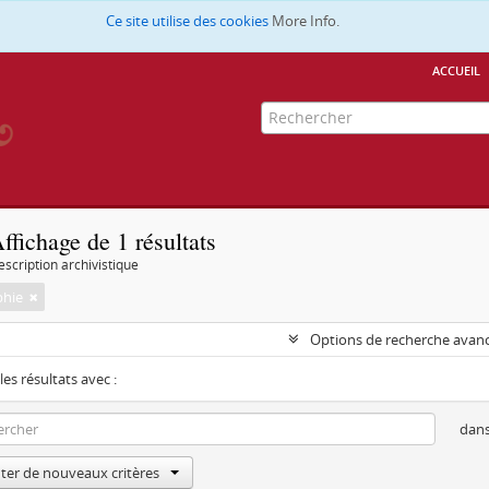
Ce site utilise des cookies
More Info.
accueil
ffichage de 1 résultats
escription archivistique
phie
Options de recherche avan
les résultats avec :
dan
ter de nouveaux critères