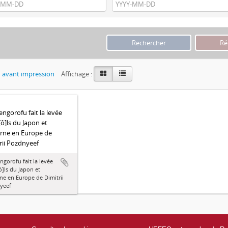
 avant impression
Affichage :
ngorofu fait la levée
[ô]ls du Japon et
rne en Europe de
rii Pozdnyeef
gorofu fait la levée
ô]ls du Japon et
ne en Europe de Dimitrii
yeef