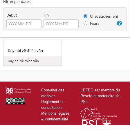
Filtrer par dates :
Début
Fin
Chevauchement
Exact
Dây nói về thiên văn
Dây nói về thiên văn
Consulter des
L'EFEO est membre du
archives
Resefe et partenaire de
Règlement de
PSL
consultation
Mentions légales
& confidentialité