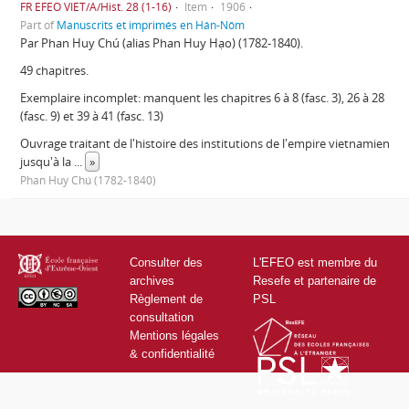
FR EFEO VIET/A/Hist. 28 (1-16)
Item
1906
Part of
Manuscrits et imprimés en Hán-Nôm
Par Phan Huy Chú (alias Phan Huy Hạo) (1782-1840).
49 chapitres.
Exemplaire incomplet: manquent les chapitres 6 à 8 (fasc. 3), 26 à 28
(fasc. 9) et 39 à 41 (fasc. 13)
Ouvrage traitant de l'histoire des institutions de l'empire vietnamien
jusqu'à la
...
»
Phan Huy Chú (1782-1840)
Consulter des
L'EFEO est membre du
archives
Resefe et partenaire de
Règlement de
PSL
consultation
Mentions légales
& confidentialité