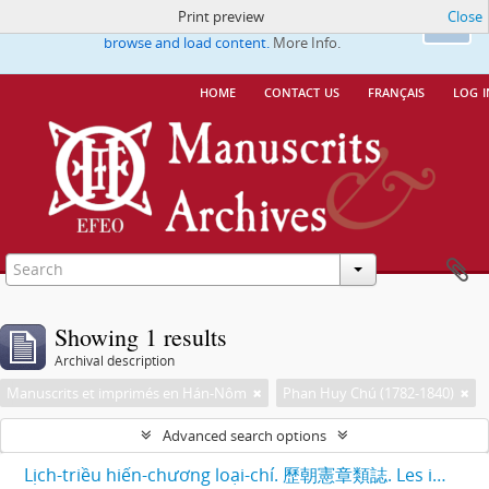
Print preview
Close
This website uses cookies to enhance your ability to
Ok
browse and load content.
More Info.
home
contact us
français
log i
Showing 1 results
Archival description
Manuscrits et imprimés en Hán-Nôm
Phan Huy Chú (1782-1840)
Advanced search options
Lịch-triều hiến-chương loại-chí. 歷朝憲章類誌. Les institutions des différentes dynasties, classées par matières.