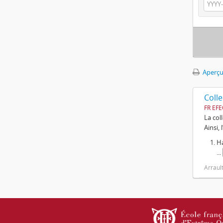
Aperçu
Colle
FR EFE
La col
Ainsi,
Ha
...
Arrault