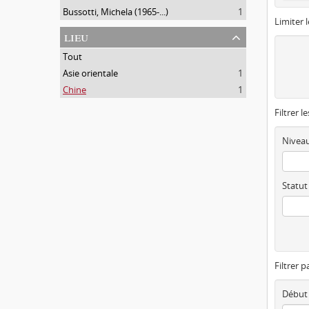
Bussotti, Michela (1965-...)
1
Limiter l
lieu
Tout
Asie orientale
1
Chine
1
Filtrer l
Niveau
Statut
Filtrer p
Début