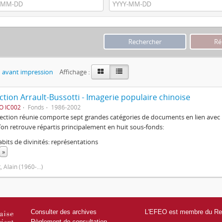
 avant impression
Affichage :
ction Arrault-Bussotti - Imagerie populaire chinoise
O IC002
Fonds
1986-2002
lection réunie comporte sept grandes catégories de documents en lien avec l
 l’on retrouve répartis principalement en huit sous-fonds:
bits de divinités: représentations
»
, Alain (1960-...)
Consulter des archives
L'EFEO est membre du Res
Règlement de consultation