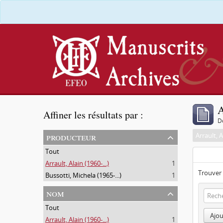
A
Affiner les résultats par :
D
producteur
Arrault, A
Tout
Arrault, Alain (1960-...)
1
Trouver 
Bussotti, Michela (1965-...)
1
nom
Tout
Ajou
Arrault, Alain (1960-...)
1