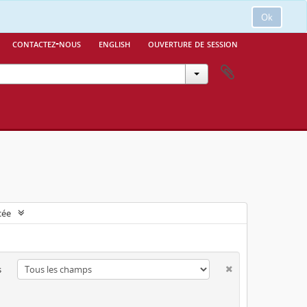
Ok
contactez-nous
english
ouverture de session
cée
s