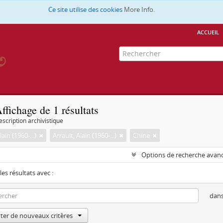
Ce site utilise des cookies
More Info.
accueil
ffichage de 1 résultats
escription archivistique
lain (1960-...)
Arrault, Alain (1960-...)
Chine
Options de recherche avan
les résultats avec :
dan
ter de nouveaux critères