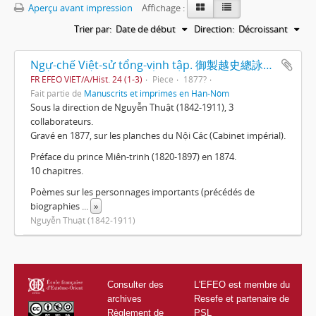
Aperçu avant impression
Affichage :
Trier par:
Date de début
Direction:
Décroissant
Ngự-chế Việt-sử tổng-vịnh tập. 御製越史總詠集. Recueil de poèmes commentant l'histoire du Vietnam par l'empereur. [TV-dťrc (1848-1883)].
FR EFEO VIET/A/Hist. 24 (1-3)
Pièce
1877?
Fait partie de
Manuscrits et imprimés en Hán-Nôm
Sous la direction de Nguyễn Thuật (1842-1911), 3
collaborateurs.
Gravé en 1877, sur les planches du Nội Các (Cabinet impérial).
Préface du prince Miên-trinh (1820-1897) en 1874.
10 chapitres.
Poèmes sur les personnages importants (précédés de
biographies
...
»
Nguyễn Thuật (1842-1911)
Consulter des
L'EFEO est membre du
archives
Resefe et partenaire de
Règlement de
PSL