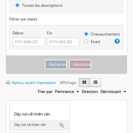
Toutes les descriptions
Filtrer par dates :
Début
Fin
Chevauchement
Exact
Aperçu avant impression
Affichage :
Trier par:
Pertinence
Direction:
Décroissant
Dây nói về thiên văn
Dây nói về thiên văn