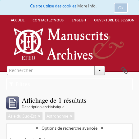
Ce site utilise des cookies
More Info.
Ok
accueil
contactez-nous
english
ouverture de session
Filtres
Affichage de 1 résultats
Description archivistique
Asie du Sud-Est
Astronomie
Options de recherche avancée