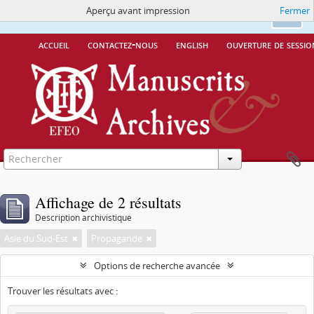
Aperçu avant impression
Fermer
Ce site utilise des cookies
More Info.
Ok
accueil
contactez-nous
english
ouverture de sessio
Affichage de 2 résultats
Description archivistique
Asie du Sud-Est
Propagande
Options de recherche avancée
Trouver les résultats avec :