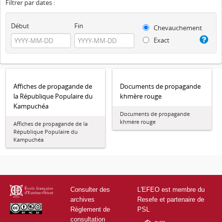
Filtrer par dates :
Début
Fin
Chevauchement
Exact
Affiches de propagande de
Documents de propagande
la République Populaire du
khmère rouge
Kampuchéa
Documents de propagande
khmère rouge
Affiches de propagande de la
République Populaire du
Kampuchéa
Consulter des
L'EFEO est membre du
archives
Resefe et partenaire de
Règlement de
PSL
consultation