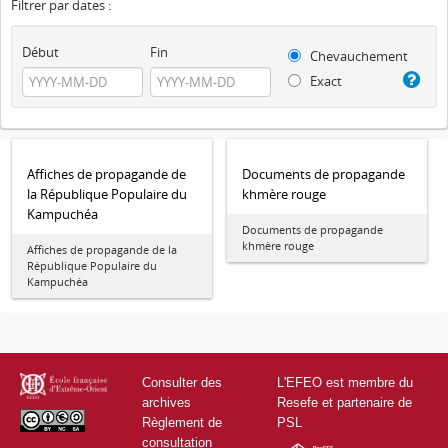
Filtrer par dates :
Début
Fin
Chevauchement
Exact
Affiches de propagande de
Documents de propagande
la République Populaire du
khmère rouge
Kampuchéa
Documents de propagande
khmère rouge
Affiches de propagande de la
République Populaire du
Kampuchéa
Consulter des
L'EFEO est membre du
archives
Resefe et partenaire de
Règlement de
PSL
consultation