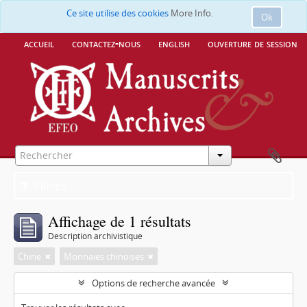
Ce site utilise des cookies
More Info.
Ok
accueil
contactez-nous
english
ouverture de session
Filtres
Affichage de 1 résultats
Description archivistique
Chine
Monnaies chinoises
Options de recherche avancée