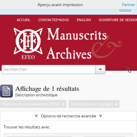
Aperçu avant impression
Fermer
Ce site utilise des cookies
More Info.
Ok
accueil
contactez-nous
english
ouverture de sessio
Affichage de 1 résultats
Description archivistique
Manuscrits européens de l'EFEO
Descriptions et voyages
Options de recherche avancée
Trouver les résultats avec :