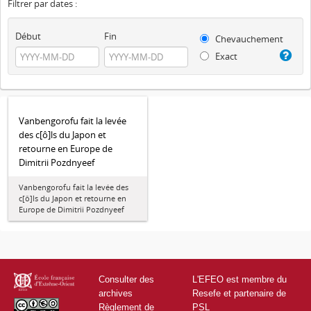
Filtrer par dates :
Début
Fin
Chevauchement
Exact
Vanbengorofu fait la levée
des c[ô]ls du Japon et
retourne en Europe de
Dimitrii Pozdnyeef
Vanbengorofu fait la levée des
c[ô]ls du Japon et retourne en
Europe de Dimitrii Pozdnyeef
Consulter des
L'EFEO est membre du
archives
Resefe et partenaire de
Règlement de
PSL