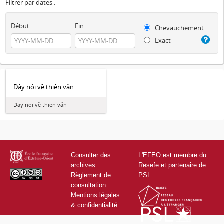
Filtrer par dates :
Début
Fin
Chevauchement
Exact
Dây nói về thiên văn
Dây nói về thiên văn
Consulter des
L'EFEO est membre du
archives
Resefe et partenaire de
Règlement de
PSL
consultation
Mentions légales
& confidentialité