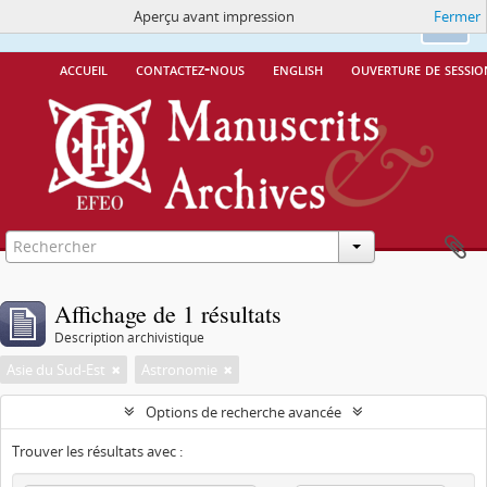
Aperçu avant impression
Fermer
Ce site utilise des cookies
More Info.
Ok
accueil
contactez-nous
english
ouverture de sessio
Affichage de 1 résultats
Description archivistique
Asie du Sud-Est
Astronomie
Options de recherche avancée
Trouver les résultats avec :