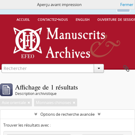
Aperçu avant impression
Fermer
Ce site utilise des cookies
More Info.
Ok
accueil
contactez-nous
english
ouverture de sessio
Affichage de 1 résultats
Description archivistique
Asie orientale
Monnaies chinoises
Options de recherche avancée
Trouver les résultats avec :