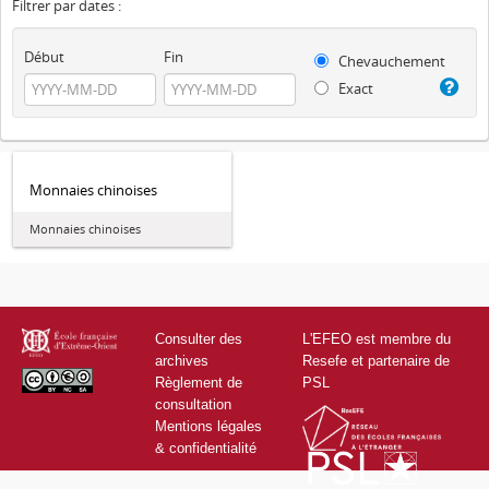
Filtrer par dates :
Début
Fin
Chevauchement
Exact
Monnaies chinoises
Monnaies chinoises
Consulter des
L'EFEO est membre du
archives
Resefe et partenaire de
Règlement de
PSL
consultation
Mentions légales
& confidentialité