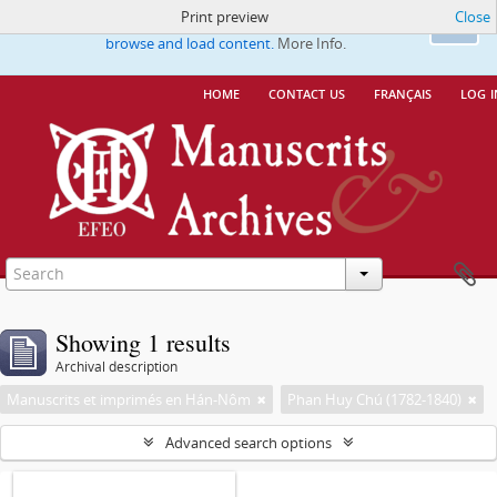
Print preview
Close
This website uses cookies to enhance your ability to
Ok
browse and load content.
More Info.
home
contact us
français
log i
Showing 1 results
Archival description
Manuscrits et imprimés en Hán-Nôm
Phan Huy Chú (1782-1840)
Advanced search options