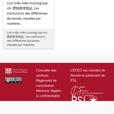
Lịch-triều hiến-chương loại-
chí. 歷朝憲章類誌. Les
institutions des différentes
dynasties, classées par
matières.
Lịch-triều hiến-chương loại-chí.
歷朝憲章類誌. Les institutions
des différentes dynasties,
classées par matières.
Consulter des
L'EFEO est membre du
archives
Resefe et partenaire de
Règlement de
PSL
consultation
Mentions légales
& confidentialité