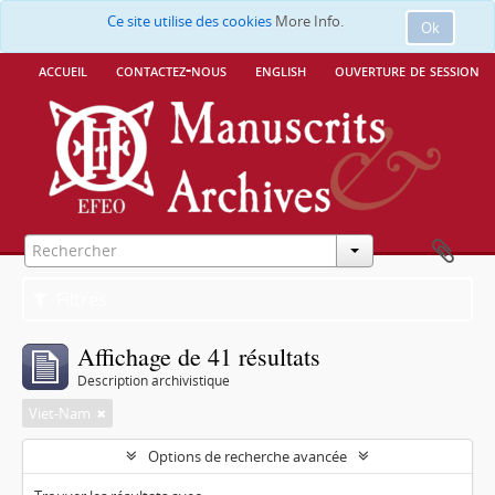
Ce site utilise des cookies
More Info.
Ok
accueil
contactez-nous
english
ouverture de session
Filtres
Affichage de 41 résultats
Description archivistique
Viet-Nam
Options de recherche avancée