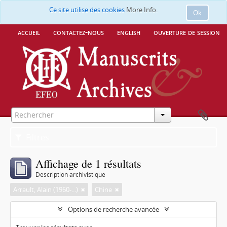
Ce site utilise des cookies
More Info.
Ok
accueil
contactez-nous
english
ouverture de session
Filtres
Affichage de 1 résultats
Description archivistique
Arrault, Alain (1960-...)
Chine
Options de recherche avancée