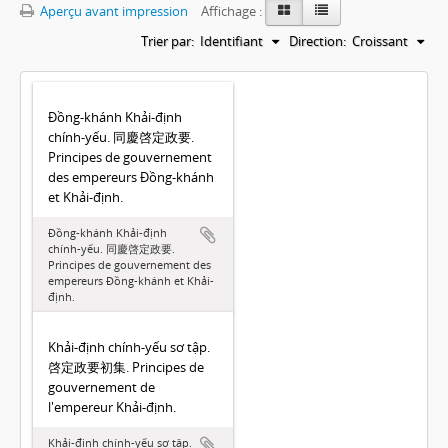
Aperçu avant impression
Affichage :
Trier par:
Identifiant
Direction:
Croissant
Đồng-khánh Khải-định
chính-yếu. 同慶啓定政要.
Principes de gouvernement
des empereurs Đồng-khánh
et Khải-định.
Đồng-khánh Khải-định
chính-yếu. 同慶啓定政要.
Principes de gouvernement des
empereurs Đồng-khánh et Khải-
định.
Khải-định chính-yếu sơ tập.
啓定政要初集. Principes de
gouvernement de
l'empereur Khải-định.
Khải-định chính-yếu sơ tập.