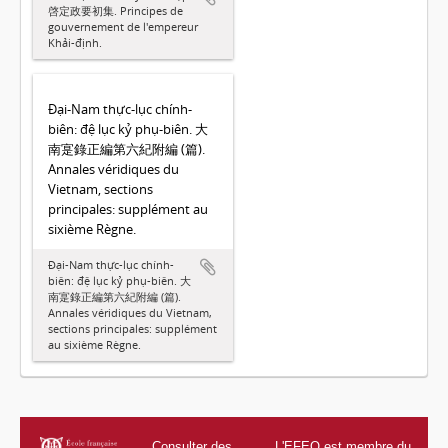
啓定政要初集. Principes de
gouvernement de l'empereur
Khải-định.
Đại-Nam thực-lục chính-
biên: đệ lục kỷ phụ-biên. 大
南寔錄正編第六紀附編 (篇).
Annales véridiques du
Vietnam, sections
principales: supplément au
sixième Règne.
Đại-Nam thực-lục chính-
biên: đệ lục kỷ phụ-biên. 大
南寔錄正編第六紀附編 (篇).
Annales véridiques du Vietnam,
sections principales: supplément
au sixième Règne.
Consulter des
L'EFEO est membre du