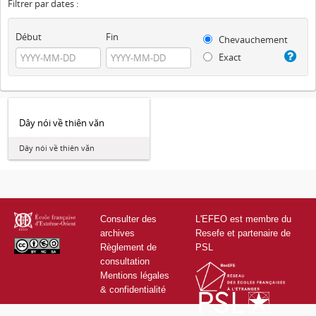
Filtrer par dates :
Début
Fin
Chevauchement
Exact
Dây nói về thiên văn
Dây nói về thiên văn
Consulter des
L'EFEO est membre du
archives
Resefe et partenaire de
Règlement de
PSL
consultation
Mentions légales
& confidentialité