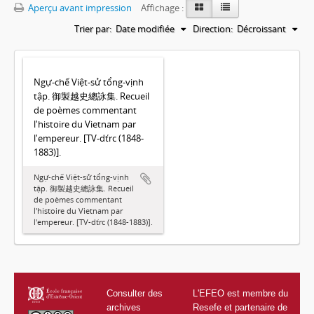
Aperçu avant impression
Affichage :
Trier par:
Date modifiée
Direction:
Décroissant
Ngự-chế Việt-sử tổng-vịnh
tập. 御製越史總詠集. Recueil
de poèmes commentant
l'histoire du Vietnam par
l'empereur. [TV-dťrc (1848-
1883)].
Ngự-chế Việt-sử tổng-vịnh
tập. 御製越史總詠集. Recueil
de poèmes commentant
l'histoire du Vietnam par
l'empereur. [TV-dťrc (1848-1883)].
Consulter des
L'EFEO est membre du
archives
Resefe et partenaire de