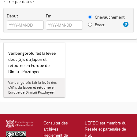
Filtrer par dates :
Début
Fin
Chevauchement
Exact
Vanbengorofu fait la levée
des c[ô]ls du Japon et
retourne en Europe de
Dimitrii Pozdnyeef
Vanbengorofu fait la levée des
c[ô]ls du Japon et retourne en
Europe de Dimitrii Pozdnyeef
Consulter des
L'EFEO est membre du
archives
Resefe et partenaire de
Règlement de
PSL