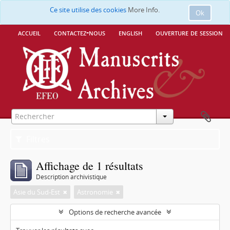
Ce site utilise des cookies
More Info.
Ok
accueil
contactez-nous
english
ouverture de session
Filtres
Affichage de 1 résultats
Description archivistique
Asie du Sud-Est
Astronomie
Options de recherche avancée