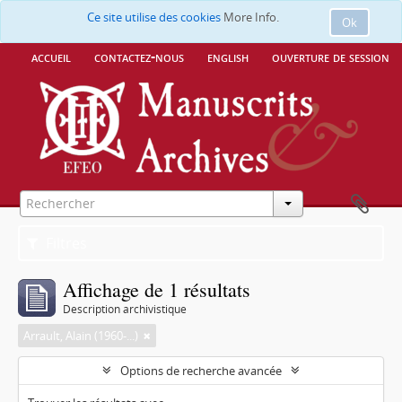
Ce site utilise des cookies
More Info.
Ok
accueil
contactez-nous
english
ouverture de session
Filtres
Affichage de 1 résultats
Description archivistique
Arrault, Alain (1960-...)
Options de recherche avancée