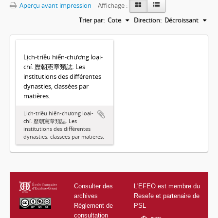
Aperçu avant impression
Affichage :
Trier par:
Cote
Direction:
Décroissant
Lịch-triều hiến-chương loại-
chí. 歷朝憲章類誌. Les
institutions des différentes
dynasties, classées par
matières.
Lịch-triều hiến-chương loại-
chí. 歷朝憲章類誌. Les
institutions des différentes
dynasties, classées par matières.
Consulter des
L'EFEO est membre du
archives
Resefe et partenaire de
Règlement de
PSL
consultation