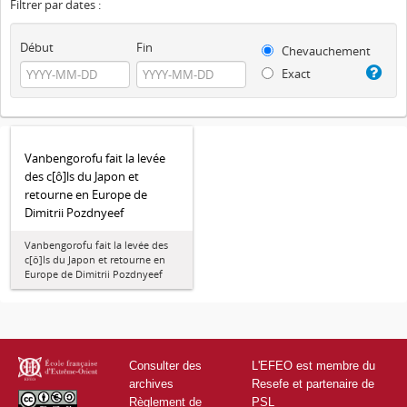
Filtrer par dates :
Début
Fin
Chevauchement
Exact
Vanbengorofu fait la levée
des c[ô]ls du Japon et
retourne en Europe de
Dimitrii Pozdnyeef
Vanbengorofu fait la levée des
c[ô]ls du Japon et retourne en
Europe de Dimitrii Pozdnyeef
Consulter des
L'EFEO est membre du
archives
Resefe et partenaire de
Règlement de
PSL