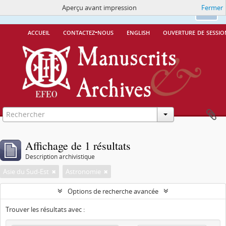
Aperçu avant impression
Fermer
Ce site utilise des cookies
More Info.
Ok
accueil
contactez-nous
english
ouverture de sessio
Affichage de 1 résultats
Description archivistique
Asie du Sud-Est
Astronomie
Options de recherche avancée
Trouver les résultats avec :