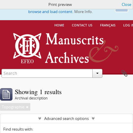
Print preview
Close
This website uses cookies to enhance your ability to
Ok
browse and load content.
More Info.
home
contact us
français
log i
Showing 1 results
Archival description
Topographie
Advanced search options
Find results with: