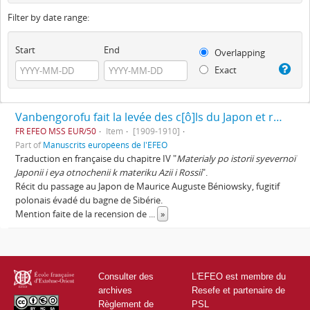
Filter by date range:
Start
End
Overlapping
Exact
Vanbengorofu fait la levée des c[ô]ls du Japon et retourne en Europe de Dimitrii Pozdnyeef
FR EFEO MSS EUR/50
Item
[1909-1910]
Part of
Manuscrits européens de l'EFEO
Traduction en française du chapitre IV "
Materialy po istorii syevernoï
Japonii i eya otnochenii k materiku Azii i Rossii
".
Récit du passage au Japon de Maurice Auguste Béniowsky, fugitif
polonais évadé du bagne de Sibérie.
Mention faite de la recension de
...
»
Consulter des
L'EFEO est membre du
archives
Resefe et partenaire de
Règlement de
PSL