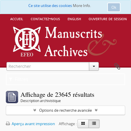
Ce site utilise des cookies
More Info.
Ok
accueil
contactez-nous
english
ouverture de session
Filtres
Affichage de 23645 résultats
Description archivistique
Options de recherche avancée
Aperçu avant impression
Affichage :