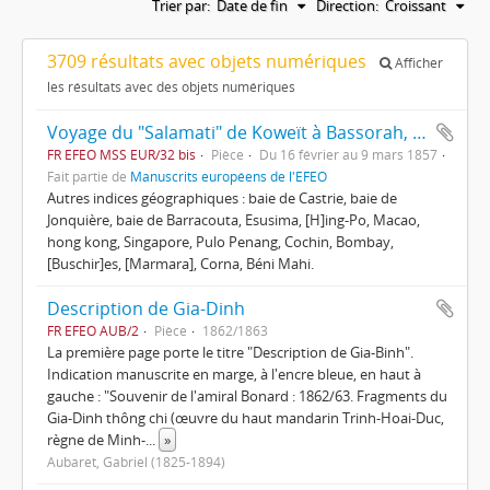
Trier par:
Date de fin
Direction:
Croissant
3709 résultats avec objets numériques
Afficher
les résultats avec des objets numériques
Voyage du "Salamati" de Koweït à Bassorah, puis retour à Koweït, par Gustave Dumoutier D’Esménard, commissaire de la marine impériale
FR EFEO MSS EUR/32 bis
Pièce
Du 16 février au 9 mars 1857
Fait partie de
Manuscrits européens de l'EFEO
Autres indices géographiques : baie de Castrie, baie de
Jonquière, baie de Barracouta, Esusima, [H]ing-Po, Macao,
hong kong, Singapore, Pulo Penang, Cochin, Bombay,
[Buschir]es, [Marmara], Corna, Béni Mahi.
Description de Gia-Dinh
FR EFEO AUB/2
Pièce
1862/1863
La première page porte le titre "Description de Gia-Binh".
Indication manuscrite en marge, à l'encre bleue, en haut à
gauche : "Souvenir de l'amiral Bonard : 1862/63. Fragments du
Gia-Dinh thông chi (œuvre du haut mandarin Trinh-Hoai-Duc,
règne de Minh-
...
»
Aubaret, Gabriel (1825-1894)