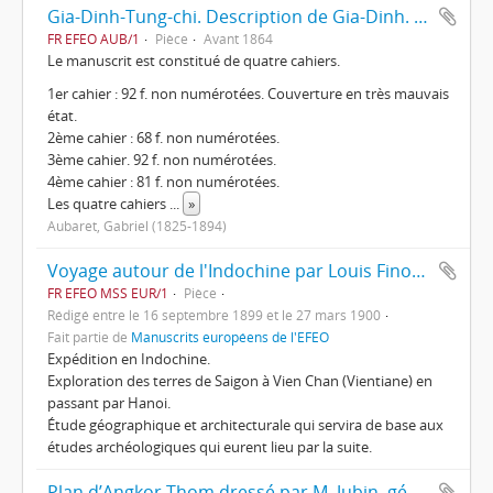
Gia-Dinh-Tung-chi. Description de Gia-Dinh. Basse-Cochinchine.
FR EFEO AUB/1
Pièce
Avant 1864
Le manuscrit est constitué de quatre cahiers.
1er cahier : 92 f. non numérotées. Couverture en très mauvais
état.
2ème cahier : 68 f. non numérotées.
3ème cahier. 92 f. non numérotées.
4ème cahier : 81 f. non numérotées.
Les quatre cahiers
...
»
Aubaret, Gabriel (1825-1894)
Voyage autour de l'Indochine par Louis Finot et Étienne Lunet de la Jonquière
FR EFEO MSS EUR/1
Pièce
Rédigé entre le 16 septembre 1899 et le 27 mars 1900
Fait partie de
Manuscrits européens de l'EFEO
Expédition en Indochine.
Exploration des terres de Saigon à Vien Chan (Vientiane) en
passant par Hanoi.
Étude géographique et architecturale qui servira de base aux
études archéologiques qui eurent lieu par la suite.
Plan d’Angkor Thom dressé par M. Jubin, géomètre, en février 1908.