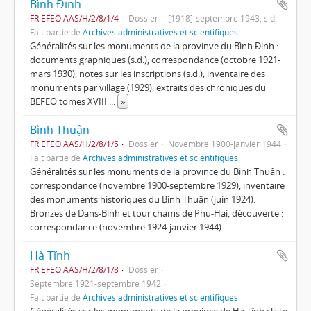
Bình Định
FR EFEO AAS/H/2/8/1/4
Dossier
[1918]-septembre 1943, s.d.
Fait partie de
Archives administratives et scientifiques
Généralités sur les monuments de la provinve du Bình Định :
documents graphiques (s.d.), correspondance (octobre 1921-
mars 1930), notes sur les inscriptions (s.d.), inventaire des
monuments par village (1929), extraits des chroniques du
BEFEO tomes XVIII
...
»
Bình Thuận
FR EFEO AAS/H/2/8/1/5
Dossier
Novembre 1900-janvier 1944
Fait partie de
Archives administratives et scientifiques
Généralités sur les monuments de la province du Bình Thuận :
correspondance (novembre 1900-septembre 1929), inventaire
des monuments historiques du Bình Thuận (juin 1924).
Bronzes de Dans-Binh et tour chams de Phu-Hai, découverte :
correspondance (novembre 1924-janvier 1944).
Hà Tĩnh
FR EFEO AAS/H/2/8/1/8
Dossier
Septembre 1921-septembre 1942
Fait partie de
Archives administratives et scientifiques
Généralités sur les monuments de la province de Hà Tĩnh : liste