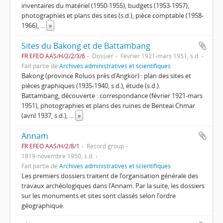
inventaires du matériel (1950-1955), budgets (1953-1957),
photographies et plans des sites (s.d.), pièce comptable (1958-
1966),
...
»
Sites du Bakong et de Battambang
FR EFEO AAS/H/2/2/3/6
Dossier
Février 1921-mars 1951, s.d.
Fait partie de
Archives administratives et scientifiques
Bakong (province Roluos près d’Angkor) : plan des sites et
pièces graphiques (1935-1940, s.d.), étude (s.d.).
Battambang, découverte : correspondance (février 1921-mars
1951), photographies et plans des ruines de Benteai Chmar
(avril 1937, s.d.),
...
»
Annam
FR EFEO AAS/H/2/8/1
Record group
1819-novembre 1950, s.d.
Fait partie de
Archives administratives et scientifiques
Les premiers dossiers traitent de l’organisation générale des
travaux archéologiques dans l’Annam. Par la suite, les dossiers
sur les monuments et sites sont classés selon l’ordre
géographique.