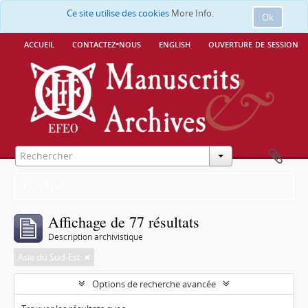
Ce site utilise des cookies
More Info.
Ok
accueil
contactez-nous
english
ouverture de session
Filtres
Affichage de 77 résultats
Description archivistique
Asie du Sud-Est
Options de recherche avancée