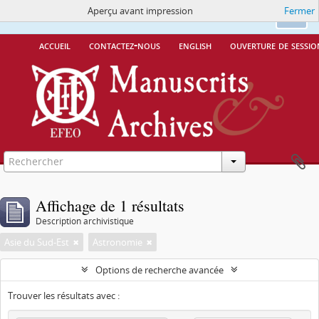
Aperçu avant impression
Fermer
Ce site utilise des cookies
More Info.
Ok
accueil
contactez-nous
english
ouverture de sessio
Affichage de 1 résultats
Description archivistique
Asie du Sud-Est
Astronomie
Options de recherche avancée
Trouver les résultats avec :