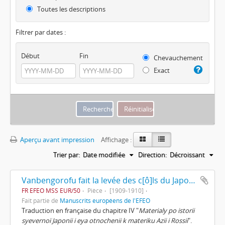
Toutes les descriptions
Filtrer par dates :
Début
Fin
Chevauchement
Exact
Aperçu avant impression
Affichage :
Trier par:
Date modifiée
Direction:
Décroissant
Vanbengorofu fait la levée des c[ô]ls du Japon et retourne en Europe de Dimitrii Pozdnyeef
FR EFEO MSS EUR/50
Pièce
[1909-1910]
Fait partie de
Manuscrits européens de l'EFEO
Traduction en française du chapitre IV "
Materialy po istorii
syevernoï Japonii i eya otnochenii k materiku Azii i Rossii
".