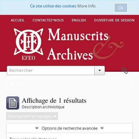
Ce site utilise des cookies
More Info.
Ok
accueil
contactez-nous
english
ouverture de session
Filtres
Affichage de 1 résultats
Description archivistique
Descriptions et voyages
Options de recherche avancée