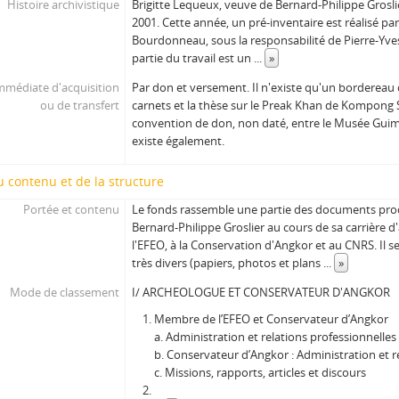
Histoire archivistique
Brigitte Lequeux, veuve de Bernard-Philippe Grosli
2001. Cette année, un pré-inventaire est réalisé par 
Bourdonneau, sous la responsabilité de Pierre-Yv
partie du travail est un
...
»
mmédiate d'acquisition
Par don et versement. Il n'existe qu'un bordereau
ou de transfert
carnets et la thèse sur le Preak Khan de Kompong 
convention de don, non daté, entre le Musée Guim
existe également.
 contenu et de la structure
Portée et contenu
Le fonds rassemble une partie des documents prod
Bernard-Philippe Groslier au cours de sa carrière 
l'EFEO, à la Conservation d'Angkor et au CNRS. I
très divers (papiers, photos et plans
...
»
Mode de classement
I/ ARCHEOLOGUE ET CONSERVATEUR D'ANGKOR
Membre de l’EFEO et Conservateur d’Angkor
a. Administration et relations professionnelles
b. Conservateur d’Angkor : Administration et 
c. Missions, rapports, articles et discours