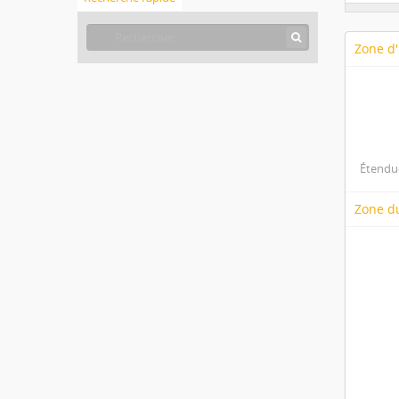
Zone d'
Étendue
Zone d