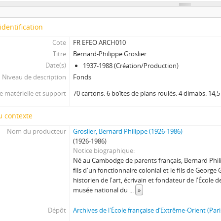
identification
Cote
FR EFEO ARCH010
Titre
Bernard-Philippe Groslier
Date(s)
1937-1988 (Création/Production)
Niveau de description
Fonds
 matérielle et support
70 cartons. 6 boîtes de plans roulés. 4 dimabs. 14,5
u contexte
Nom du producteur
Groslier, Bernard Philippe (1926-1986)
(1926-1986)
Notice biographique
Né au Cambodge de parents français, Bernard Philip
fils d'un fonctionnaire colonial et le fils de George G
historien de l'art, écrivain et fondateur de l'École
musée national du
...
»
Dépôt
Archives de l'École française d’Extrême-Orient (Pari