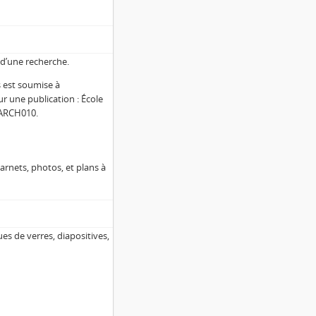
n d’une recherche.
 est soumise à
 une publication : École
, ARCH010.
rnets, photos, et plans à
es de verres, diapositives,