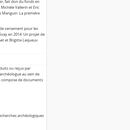
er, fait don du fonds en
Michèle Vallerin et Eric
es Manguin. La première
 de versement pour les
Svay en 2014. Un projet de
et et Brigitte Lequeux
uits ou reçus par
d'archéologue au sein de
l se compose de documents
recherches archéologiques