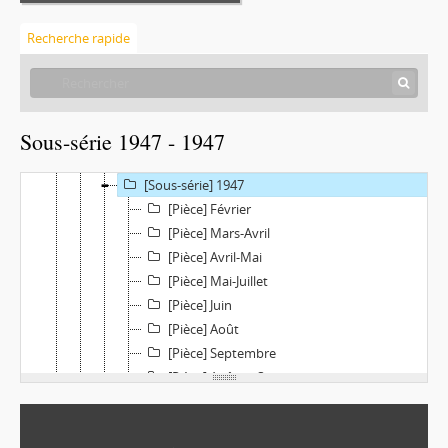
[Sous-série] 1940
Recherche rapide
[Sous-série] 1941
[Sous-série] 1942
[Sous-série] 1943
[Sous-série] 1944
Sous-série 1947 - 1947
[Sous-série] 1945
[Sous-série] 1946 et 1947
[Sous-série] 1947
[Pièce] Février
[Pièce] Mars-Avril
[Pièce] Avril-Mai
[Pièce] Mai-Juillet
[Pièce] Juin
[Pièce] Août
[Pièce] Septembre
[Pièce] Août et Septembre
[Pièce] Août et Septembre (copie)
[Pièce] Octobre