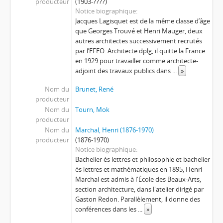
producteur
(1903-????)
[Pièce] Annuel 1968
Notice biographique
[Pièce] Annuel 1969
Jacques Lagisquet est de la même classe d’âge
[Sous-série] 1970
que Georges Trouvé et Henri Mauger, deux
[Pièce] Annuel 1971
autres architectes successivement recrutés
par l’EFEO. Architecte dplg, il quitte la France
[Pièce] Annuel 1972-1973
en 1929 pour travailler comme architecte-
[Série] Journaux de fouilles
adjoint des travaux publics dans
...
»
[Série] Travaux
[Série] Documents scientifiques
Nom du
Brunet, René
producteur
[Série] Documents graphiques.
Nom du
Tourn, Mok
[Sous-fonds] Dépôt de la Conservation d’Angkor
producteur
Nom du
Marchal, Henri (1876-1970)
producteur
(1876-1970)
Notice biographique
Bachelier ès lettres et philosophie et bachelier
ès lettres et mathématiques en 1895, Henri
Marchal est admis à l'École des Beaux-Arts,
section architecture, dans l'atelier dirigé par
Gaston Redon. Parallèlement, il donne des
conférences dans les
...
»