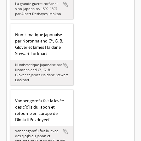
La grande guerre coréano-
sino-japonaise, 1592-1597
par Albert Deshayes, Mokpo
Numismatique japonaise
par Noronha and C°, G. B.
Glover et James Haldane
Stewart Lockhart
Numismatique japonaise par
Noronha and C°, G. B.
Glover et James Haldane Stewart
Lockhart
Vanbengorofu fait la levée
des c[ô]ls du Japon et
retourne en Europe de
Dimitrii Pozdnyeef
Vanbengorofu fait la levée
des c[ô]ls du Japon et
retourne en Europe de Dimitrii