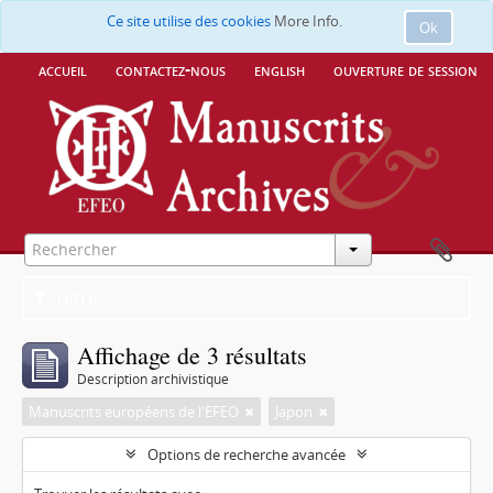
Ce site utilise des cookies
More Info.
Ok
accueil
contactez-nous
english
ouverture de session
Filtres
Affichage de 3 résultats
Description archivistique
Manuscrits européens de l'EFEO
Japon
Options de recherche avancée