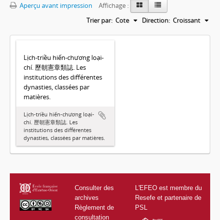
Aperçu avant impression
Affichage :
Trier par:
Cote
Direction:
Croissant
Lịch-triều hiến-chương loại-
chí. 歷朝憲章類誌. Les
institutions des différentes
dynasties, classées par
matières.
Lịch-triều hiến-chương loại-
chí. 歷朝憲章類誌. Les
institutions des différentes
dynasties, classées par matières.
Consulter des
L'EFEO est membre du
archives
Resefe et partenaire de
Règlement de
PSL
consultation