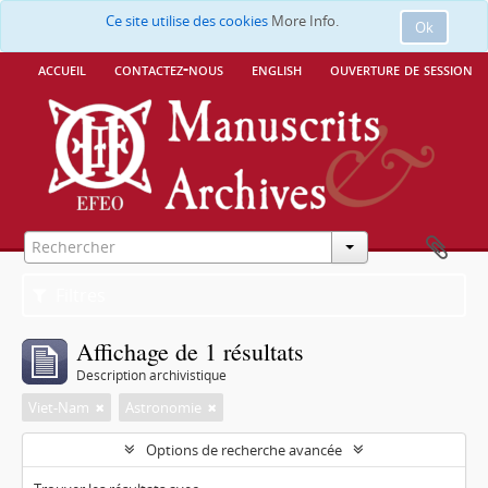
Ce site utilise des cookies
More Info.
Ok
accueil
contactez-nous
english
ouverture de session
Filtres
Affichage de 1 résultats
Description archivistique
Viet-Nam
Astronomie
Options de recherche avancée