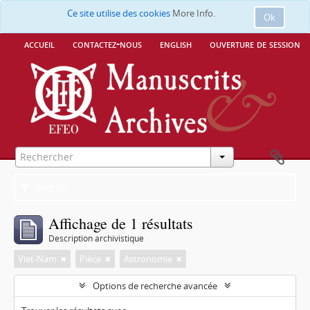
Ce site utilise des cookies
More Info.
Ok
accueil
contactez-nous
english
ouverture de session
Filtres
Affichage de 1 résultats
Description archivistique
Viet-Nam
Pièce
Astronomie
Options de recherche avancée