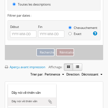
Toutes les descriptions
Filtrer par dates :
Début
Fin
Chevauchement
Exact
Aperçu avant impression
Affichage :
Trier par:
Pertinence
Direction:
Décroissant
Dây nói về thiên văn
Dây nói về thiên văn