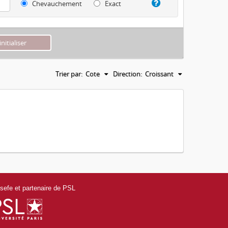
Chevauchement
Exact
Trier par:
Cote
Direction:
Croissant
efe et partenaire de PSL