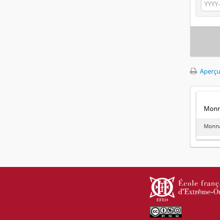
Aperçu
Monna
Monna