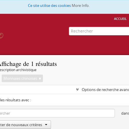
Ce site utilise des cookies
More Info.
accueil
ffichage de 1 résultats
escription archivistique
Monnaies chinoises
Options de recherche avan
les résultats avec :
dan
ter de nouveaux critères