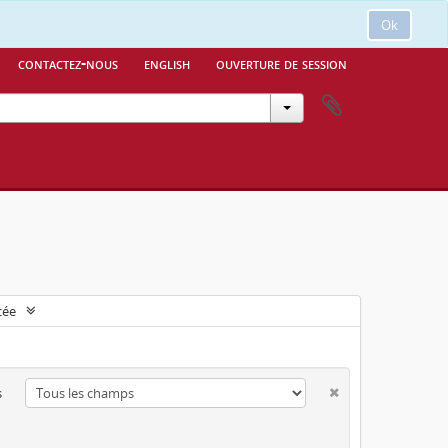
Ok
contactez-nous
english
ouverture de session
cée
s