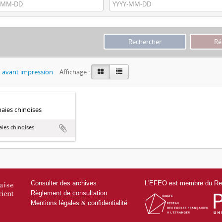
 avant impression
Affichage :
ies chinoises
ies chinoises
Consulter des archives
L'EFEO est membre du Res
Règlement de consultation
Mentions légales & confidentialité