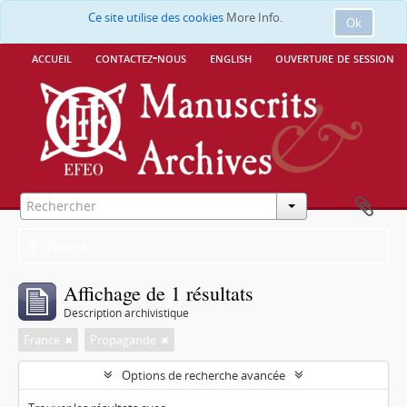
Ce site utilise des cookies
More Info.
Ok
accueil
contactez-nous
english
ouverture de session
Filtres
Affichage de 1 résultats
Description archivistique
France
Propagande
Options de recherche avancée