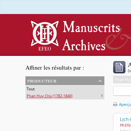
A
Affiner les résultats par :
D
producteur
Phan Huy
Tout
Phan Huy Chú (1782-1840)
1
Aperçu
FR EFE