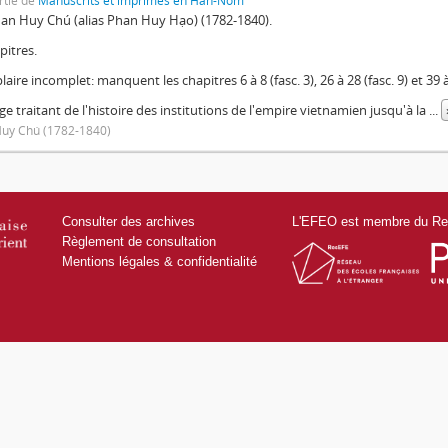
rtie de
Manuscrits et imprimés en Hán-Nôm
an Huy Chú (alias Phan Huy Hạo) (1782-1840).
pitres.
aire incomplet: manquent les chapitres 6 à 8 (fasc. 3), 26 à 28 (fasc. 9) et 39 à
e traitant de l'histoire des institutions de l'empire vietnamien jusqu'à la
...
uy Chú (1782-1840)
Consulter des archives
L'EFEO est membre du Res
Règlement de consultation
Mentions légales & confidentialité