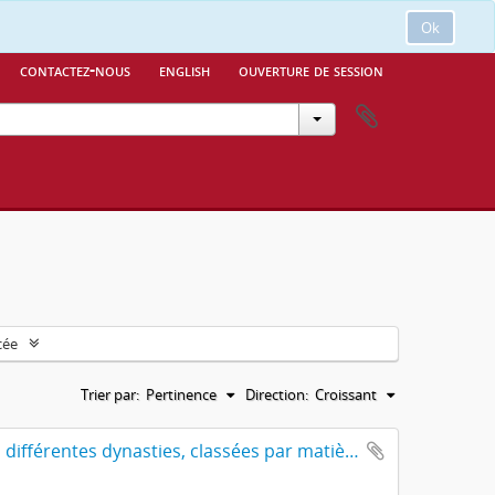
Ok
contactez-nous
english
ouverture de session
cée
Trier par:
Pertinence
Direction:
Croissant
Lịch-triều hiến-chương loại-chí. 歷朝憲章類誌. Les institutions des différentes dynasties, classées par matières.