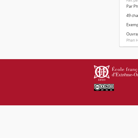
Fait pa
Par Ph
49 cha
Exempl
Ouvrag
Phan H