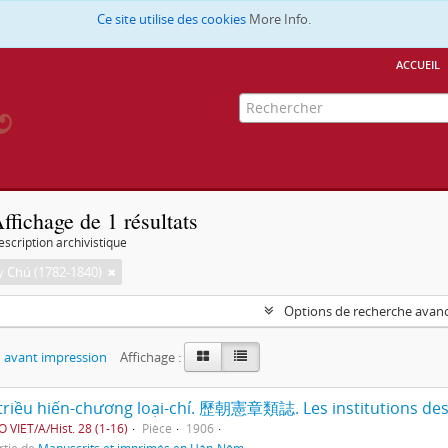
Ce site utilise des cookies
More Info.
accueil
ffichage de 1 résultats
escription archivistique
 Chú (1782-1840)
Options de recherche avan
 avant impression
Affichage :
O VIET/A/Hist. 28 (1-16)
Pièce
1906