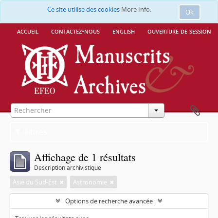
Ce site utilise des cookies
More Info.
Ok
accueil
contactez-nous
english
ouverture de session
Filtres
Affichage de 1 résultats
Description archivistique
Asie du Sud-Est
Astronomie
Options de recherche avancée