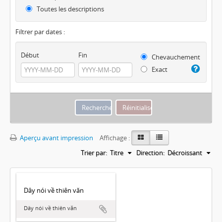
Toutes les descriptions
Filtrer par dates :
Début
Fin
Chevauchement
Exact
Aperçu avant impression
Affichage :
Trier par:
Titre
Direction:
Décroissant
Dây nói về thiên văn
Dây nói về thiên văn