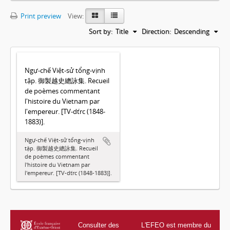
Print preview
View:
Sort by:
Title
Direction:
Descending
Ngự-chế Việt-sử tổng-vịnh
tập. 御製越史總詠集. Recueil
de poèmes commentant
l'histoire du Vietnam par
l'empereur. [TV-dťrc (1848-
1883)].
Ngự-chế Việt-sử tổng-vịnh
tập. 御製越史總詠集. Recueil
de poèmes commentant
l'histoire du Vietnam par
l'empereur. [TV-dťrc (1848-1883)].
Consulter des
L'EFEO est membre du