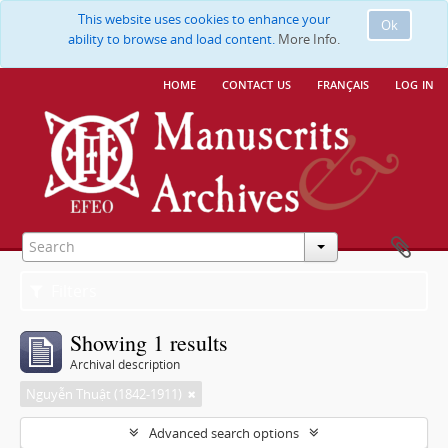
This website uses cookies to enhance your
Ok
ability to browse and load content.
More Info.
home
contact us
français
log in
Filters
Showing 1 results
Archival description
Nguyễn Thuật (1842-1911)
Advanced search options