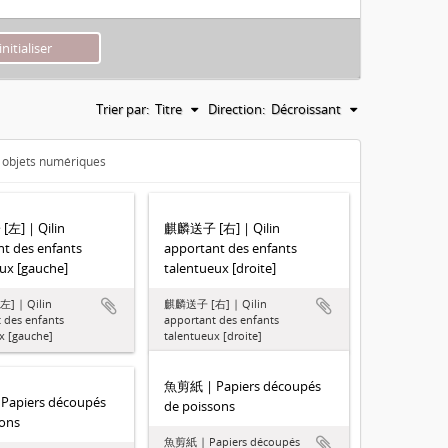
Trier par:
Titre
Direction:
Décroissant
s objets numériques
] | Qilin
麒麟送子 [右] | Qilin
t des enfants
apportant des enfants
ux [gauche]
talentueux [droite]
] | Qilin
麒麟送子 [右] | Qilin
 des enfants
apportant des enfants
x [gauche]
talentueux [droite]
魚剪紙 | Papiers découpés
apiers découpés
de poissons
sons
魚剪紙 | Papiers découpés