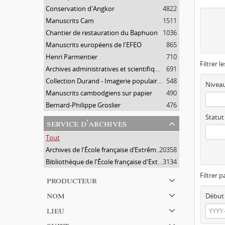
Conservation d'Angkor
4822
Manuscrits Caṃ
1511
Chantier de restauration du Baphuon
1036
Manuscrits européens de l'EFEO
865
Henri Parmentier
710
Filtrer l
Archives administratives et scientifiques
691
Collection Durand - Imagerie populaire vietnamienne
548
Niveau
Manuscrits cambodgiens sur papier
490
Bernard-Philippe Groslier
476
Statut
service d'archives
Tout
Archives de l'École française d’Extrême-Orient (Paris)
20358
Bibliothèque de l'École française d'Extrême-Orient (Paris)
3134
Filtrer p
producteur
nom
Début
lieu
sujet