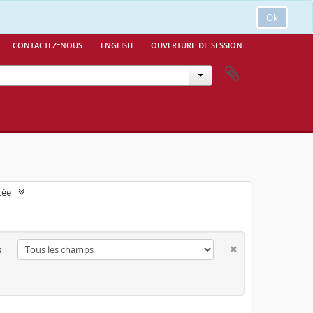
Ok
contactez-nous
english
ouverture de session
cée
s