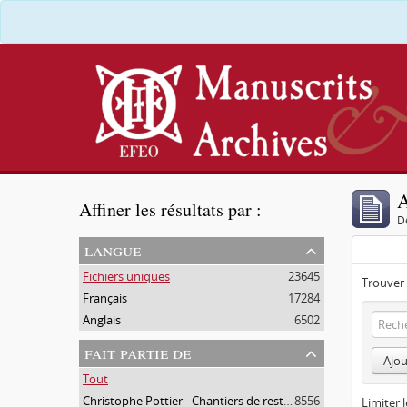
A
Affiner les résultats par :
D
langue
Fichiers uniques
23645
Trouver 
Français
17284
Anglais
6502
fait partie de
Ajou
Tout
Christophe Pottier - Chantiers de restauration (Terrasses royales et autres projets)
8556
Limiter l