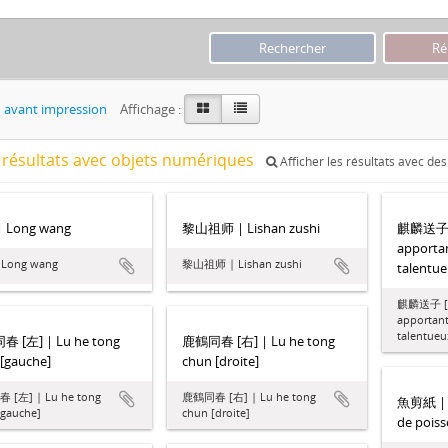
 avant impression
Affichage :
 résultats avec objets numériques
Afficher les résultats avec de
 Long wang
黎山祖师 | Lishan zushi
麒麟送子 [左
apportan
Long wang
黎山祖师 | Lishan zushi
talentue
麒麟送子 [左
apportant
talentueu
 [左] | Lu he tong
鹿鶴同春 [右] | Lu he tong
[gauche]
chun [droite]
[左] | Lu he tong
鹿鶴同春 [右] | Lu he tong
魚剪紙 | P
[gauche]
chun [droite]
de pois