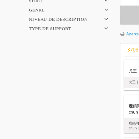
genre
niveau de description
type de support
Aperçu
3709
龙王 |
龙王 | 
鹿鶴同春
chun 
鹿鶴同春 
chun 