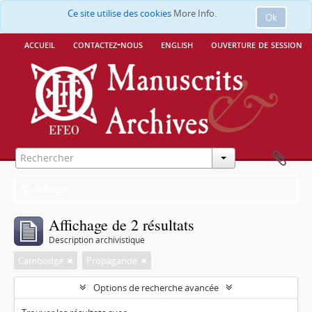
Ce site utilise des cookies
More Info.
Ok
accueil
contactez-nous
english
ouverture de session
Filtres
Affichage de 2 résultats
Description archivistique
Cambodge
Propagande
Options de recherche avancée