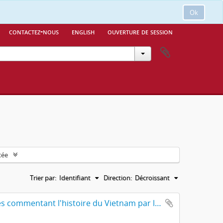
Ok
contactez-nous
english
ouverture de session
cée
Trier par:
Identifiant
Direction:
Décroissant
Ngự-chế Việt-sử tổng-vịnh tập. 御製越史總詠集. Recueil de poèmes commentant l'histoire du Vietnam par l'empereur. [TV-dťrc (1848-1883)].