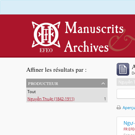
A
Affiner les résultats par :
D
producteur
Nguyễn T
Tout
Nguyễn Thuật (1842-1911)
1
Aperçu
FR EFE