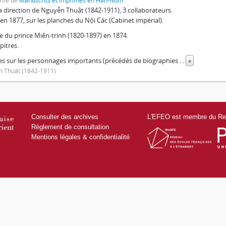
rtie de
Manuscrits et imprimés en Hán-Nôm
a direction de Nguyễn Thuật (1842-1911), 3 collaborateurs.
en 1877, sur les planches du Nội Các (Cabinet impérial).
e du prince Miên-trinh (1820-1897) en 1874.
pitres.
s sur les personnages importants (précédés de biographies
...
»
 Thuật (1842-1911)
Consulter des archives
L'EFEO est membre du Res
Règlement de consultation
Mentions légales & confidentialité