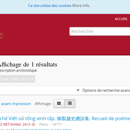
Ce site utilise des cookies
More Info.
accueil
ffichage de 1 résultats
escription archivistique
huật (1842-1911)
Options de recherche avan
 avant impression
Affichage :
O VIET/A/Hist. 24 (1-3)
Pièce
1877?