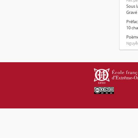
Fait pa
Sous l
Gravé 
Préfac
10 cha
Poème
Nguyễn